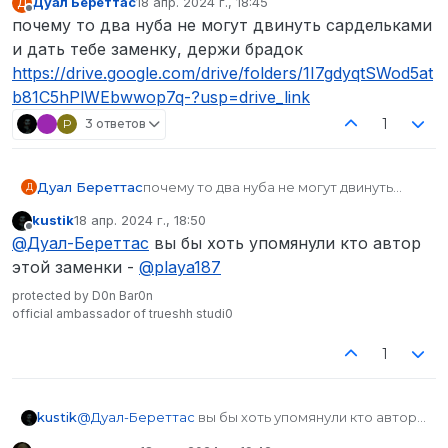
Дуал Береттас
18 апр. 2024 г., 18:45
Д
отредактировано
Не в сети
почему то два нуба не могут двинуть сардельками
и дать тебе заменку, держи брадок
https://drive.google.com/drive/folders/1I7gdyqtSWod5at
b81C5hPlWEbwwop7q-?usp=drive_link
1
P
3 ответов
Дуал Береттас
почему то два нуба не могут двинуть
Д
сардельками и дать тебе заменку, держи
kustik
18 апр. 2024 г., 18:50
брадок
отредактировано
Не в сети
@
Дуал-Береттас
вы бы хоть упомянули кто автор
https://drive.google.com/drive/folders/1I7gd
yqtSWod5atb81C5hPlWEbwwop7q-?
этой заменки -
@
playa187
usp=drive_link
protected by D0n Bar0n
official ambassador of trueshh studi0
1
kustik
@
Дуал-Береттас
вы бы хоть упомянули кто автор
этой заменки -
@
playa187