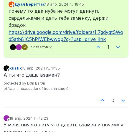
Дуал Береттас
18 апр. 2024 г., 18:45
Д
отредактировано
Не в сети
почему то два нуба не могут двинуть
сардельками и дать тебе заменку, держи
брадок
https://drive.google.com/drive/folders/1I7gdyqtSWo
d5atb81C5hPlWEbwwop7q-?usp=drive_link
1
P
3 ответов
kustik
18 апр. 2024 г., 11:35
отредактировано
Не в сети
А ты что дашь взамен?
protected by D0n Bar0n
official ambassador of trueshh studi0
0
18 апр. 2024 г., 12:23
отредактировано
Не в сети
У меня ничего нету что давать взамен и почему я
должен что то давать…