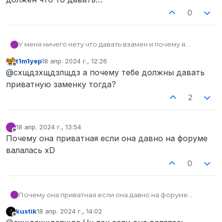
0
У меня ничего нету что давать взамен и почему я
должен что то давать…
t1m1yep
18 апр. 2024 г., 12:26
отредактировано
Не в сети
@схщдзхщдзлщдз а почему тебе должны давать
приватную заменку тогда?
2
18 апр. 2024 г., 13:54
отредактировано
Не в сети
Почему она приватная если она давно на форуме
валалась xD
0
Почему она приватная если она давно на форуме
валалась xD
kustik
18 апр. 2024 г., 14:02
отредактировано
Не в сети