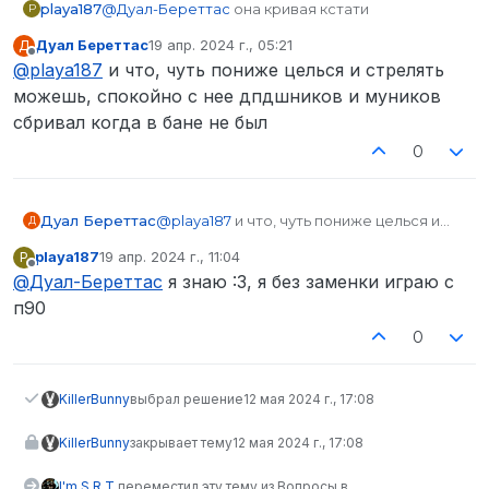
playa187
@
Дуал-Береттас
она кривая кстати
P
Дуал Береттас
19 апр. 2024 г., 05:21
Д
отредактировано
Не в сети
@
playa187
и что, чуть пониже целься и стрелять
можешь, спокойно с нее дпдшников и муников
сбривал когда в бане не был
0
Дуал Береттас
@
playa187
и что, чуть пониже целься и
Д
стрелять можешь, спокойно с нее
playa187
19 апр. 2024 г., 11:04
P
дпдшников и муников сбривал когда в
отредактировано
Не в сети
@
Дуал-Береттас
я знаю :3, я без заменки играю с
бане не был
п90
0
KillerBunny
выбрал решение
12 мая 2024 г., 17:08
KillerBunny
закрывает тему
12 мая 2024 г., 17:08
I'm S.R.T.
переместил эту тему из Вопросы в