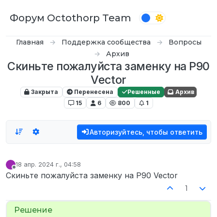
Перейти к содержимому
Форум Octothorp Team
Главная
Поддержка сообщества
Вопросы
Архив
Скиньте пожалуйста заменку на P90
Vector
Закрыта
Перенесена
Решенные
Архив
15
6
800
1
Авторизуйтесь, чтобы ответить
18 апр. 2024 г., 04:58
отредактировано
Не в сети
Скиньте пожалуйста заменку на P90 Vector
1