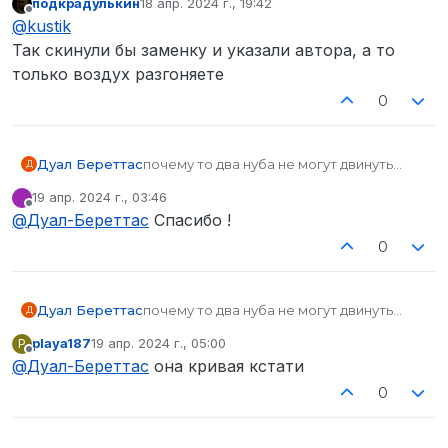
подкрадулькин
18 апр. 2024 г., 19:42
отредактировано
Не в сети
@
kustik
Так скинули бы заменку и указали автора, а то
только воздух разгоняете
0
Дуал Береттас
почему то два нуба не могут двинуть
Д
сардельками и дать тебе заменку, держи
19 апр. 2024 г., 03:46
брадок
отредактировано
Не в сети
@
Дуал-Береттас
Спасибо !
https://drive.google.com/drive/folders/1I7gd
yqtSWod5atb81C5hPlWEbwwop7q-?
0
usp=drive_link
Дуал Береттас
почему то два нуба не могут двинуть
Д
сардельками и дать тебе заменку, держи
playa187
19 апр. 2024 г., 05:00
P
брадок
отредактировано
Не в сети
@
Дуал-Береттас
она кривая кстати
https://drive.google.com/drive/folders/1I7gd
yqtSWod5atb81C5hPlWEbwwop7q-?
0
usp=drive_link