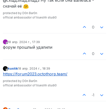
@схщдзхщдзлщдз Ну так если она валялась -
скачай её
protected by D0n Bar0n
official ambassador of trueshh studi0
0
18 апр. 2024 г., 17:39
отредактировано
Не в сети
форум прошлый удалили
0
kustik
18 апр. 2024 г., 18:39
отредактировано
Не в сети
https://forum2023.octothorp.team/
protected by D0n Bar0n
official ambassador of trueshh studi0
-1