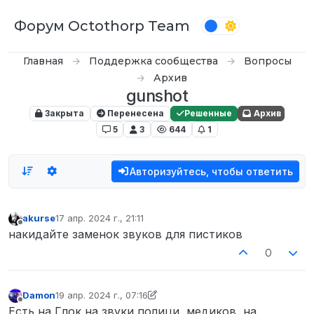
Перейти к содержимому
Форум Octothorp Team
Главная
Поддержка сообщества
Вопросы
Архив
gunshot
Закрыта
Перенесена
Решенные
Архив
5
3
644
1
Авторизуйтесь, чтобы ответить
akurse
17 апр. 2024 г., 21:11
отредактировано
Не в сети
накидайте заменок звуков для пистиков
0
Damon
19 апр. 2024 г., 07:16
отредактировано Damon
Не в сети
Есть на Глок на звуки полици, медиков, на