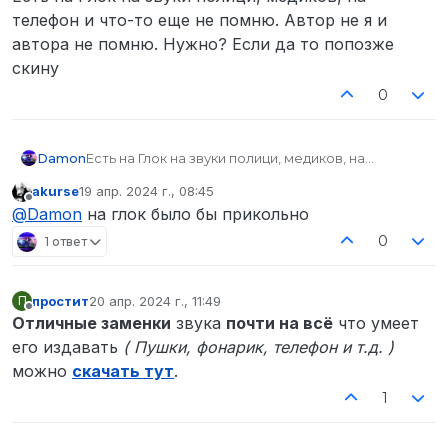
телефон и что-то еще не помню. Автор не я и
автора не помню. Нужно? Если да то попозже
скину
0
Damon
Есть на Глок на звуки полици, медиков, на
телефон и что-то еще не помню. Автор не я и
akurse
19 апр. 2024 г., 08:45
автора не помню. Нужно? Если да то попозже
отредактировано
Не в сети
@
Damon
на глок было бы прикольно
скину
0
1 ответ
простит
20 апр. 2024 г., 11:49
П
отредактировано
Не в сети
Отличные заменки
звука
почти на всё
что умеет
его издавать
( Пушки, фонарик, телефон и т.д. )
можно
скачать тут
.
1