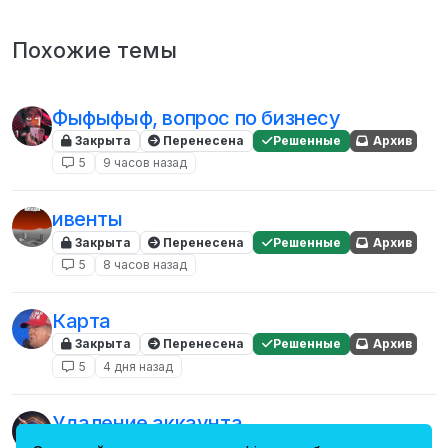
Похожие темы
Фыфыфыф, вопрос по бизнесу
Закрыта
Перенесена
Решенные
Архив
5
9 часов назад
ивенты
Закрыта
Перенесена
Решенные
Архив
5
8 часов назад
Карта
Закрыта
Перенесена
Решенные
Архив
5
4 дня назад
Удаление аккаунта
Закрыта
Перенесена
Решенные
Архив