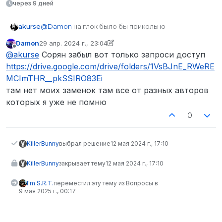
через 9 дней
akurse
@
Damon
на глок было бы прикольно
Damon
29 апр. 2024 г., 23:04
отредактировано Damon
Не в сети
@
akurse
Сорян забыл вот только запроси доступ
https://drive.google.com/drive/folders/1VsBJnE_RWeRE
MCImTHR__pkSSIRO83Ei
там нет моих заменок там все от разных авторов
которых я уже не помню
0
KillerBunny
выбрал решение
12 мая 2024 г., 17:10
KillerBunny
закрывает тему
12 мая 2024 г., 17:10
I'm S.R.T.
переместил эту тему из Вопросы в
9 мая 2025 г., 00:17