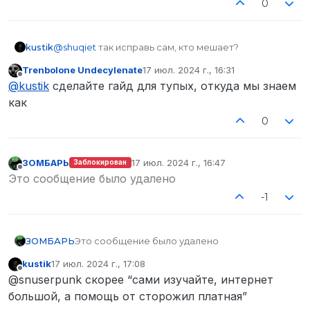
0
kustik
@
shuqiet
так исправь сам, кто мешает?
Trenbolone Undecylenate
17 июл. 2024 г., 16:31
отредактировано
Не в сети
@
kustik
сделайте гайд для тупых, откуда мы знаем
как
0
ЗОМБАРЬ
17 июл. 2024 г., 16:47
Заблокирован
отредактировано
Не в сети
Это сообщение было удалено
-1
ЗОМБАРЬ
Это сообщение было удалено
kustik
17 июл. 2024 г., 17:08
отредактировано
Не в сети
@snuserpunk скорее “сами изучайте, интернет
большой, а помощь от сторожил платная”