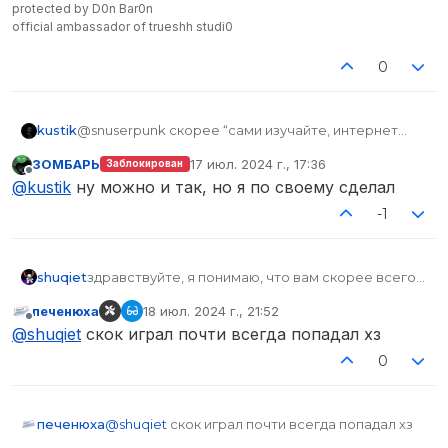
protected by D0n Bar0n
official ambassador of trueshh studi0
0
kustik
@snuserpunk скорее “сами изучайте, интернет
большой, а помощь от сторожил платная”
ЗОМБАРЬ
17 июл. 2024 г., 17:36
Заблокирован
отредактировано
Не в сети
@
kustik
ну можно и так, но я по своему сделал
-1
shuqiet
здравствуйте, я понимаю, что вам скорее всего
похуй, но точка колиматора кривая, спасибо
печенюха
18 июл. 2024 г., 21:52
отредактировано
Не в сети
@
shuqiet
скок играл почти всегда попадал хз
0
печенюха
@
shuqiet
скок играл почти всегда попадал хз