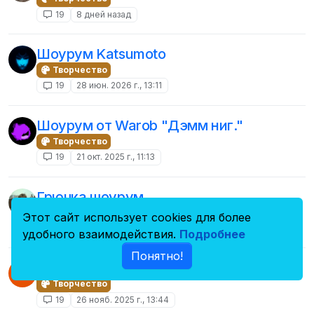
19
8 дней назад
Шоурум Katsumoto
Творчество
19
28 июн. 2026 г., 13:11
Шоурум от Warob "Дэмм ниг."
Творчество
19
21 окт. 2025 г., 11:13
Грючка шоурум
Творчество
Этот сайт использует cookies для более
19
4 дня назад
удобного взаимодействия.
Подробнее
Понятно!
гуш шоурум
G
Творчество
19
26 нояб. 2025 г., 13:44