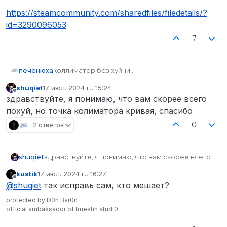
https://steamcommunity.com/sharedfiles/filedetails/?
id=3290096053
7
печенюха
коллиматор без хуйни
shuqiet
17 июл. 2024 г., 15:24
отредактировано
Не в сети
здравствуйте, я понимаю, что вам скорее всего
похуй, но точка колиматора кривая, спасибо
0
2 ответов
shuqiet
здравствуйте, я понимаю, что вам скорее всего
похуй, но точка колиматора кривая, спасибо
текстурка обвеса берется с оригинала так
kustik
17 июл. 2024 г., 16:27
отредактировано
Не в сети
что все кастомные текстурки для стандарт
@
shuqiet
так исправь сам, кто мешает?
глока поддерживаются
protected by D0n Bar0n
скачать
official ambassador of trueshh studi0