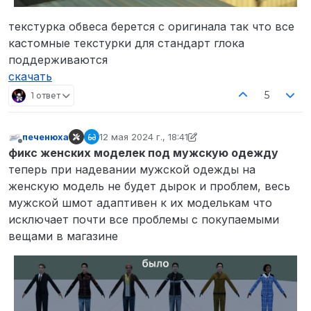
текстурка обвеса берется с оригинала так что все
кастомные текстурки для стандарт глока
поддерживаются
скачать
5
1 ответ
печенюха
12 мая 2024 г., 18:41
отредактировано печенюха
Не в сети
фикс женских моделек под мужскую одежду
теперь при надевании мужской одежды на
женскую модель не будет дырок и проблем, весь
мужской шмот адаптивен к их моделькам что
исключает почти все проблемы с покупаемыми
вещами в магазине