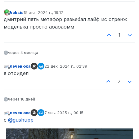
keksis
15 авг. 2024 г., 19:17
отредактировано
Не в сети
дмитрий пять метафор разьебал лайф ис стренж
моделька просто аоаоаомм
1
через 4 месяца
печенюха
22 дек. 2024 г., 02:39
отредактировано
Не в сети
я отсидел
2
через 16 дней
печенюха
7 янв. 2025 г., 00:15
отредактировано
Не в сети
с
@
gushupp