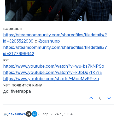
воркшоп
https://steamcommunity.com/sharedfiles/filedetails/?
id=3205522939
с
@
gushupp
https://steamcommunity.com/sharedfiles/filedetails/?
id=3177999642
ют
https://www.youtube.com/watch?v=wu-bs7kNPSo
https://www.youtube.com/watch?v=kJbDq7fK7rE
https://www.youtube.com/shorts/-MoeMv9F-zo
чет появится кину
дс: fivetrappa
6
печенюха
23 апр. 2024 г., 13:04
отредактировано