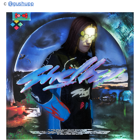
Не в сети
с
@
gushupp