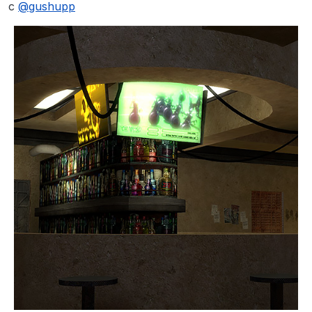
Не в сети
с
@
gushupp
единственные явные недочеты которые могут
возникнуть это не совсем правильное
наложение в некоторых местах, и возможная
неработоспособность некоторой женской
одежды созданной к праздникам и тому
подобному (хотя в дальнейшем это можно
пофиксить)
скачать