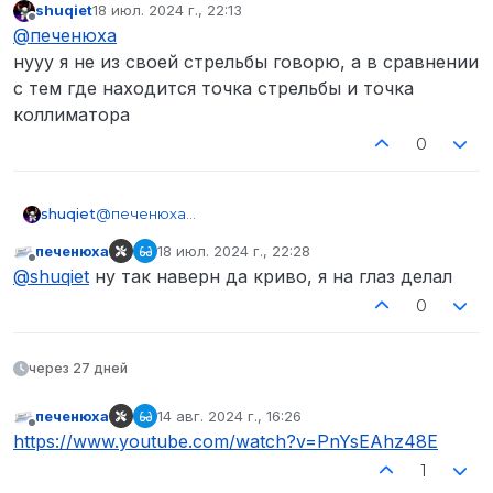
shuqiet
18 июл. 2024 г., 22:13
отредактировано
Не в сети
@
печенюха
нууу я не из своей стрельбы говорю, а в сравнении
с тем где находится точка стрельбы и точка
коллиматора
0
shuqiet
@
печенюха
нууу я не из своей стрельбы говорю, а в
печенюха
18 июл. 2024 г., 22:28
сравнении с тем где находится точка стрельбы и
отредактировано
Не в сети
@
shuqiet
ну так наверн да криво, я на глаз делал
точка коллиматора
0
через 27 дней
печенюха
14 авг. 2024 г., 16:26
отредактировано
Не в сети
https://www.youtube.com/watch?v=PnYsEAhz48E
1