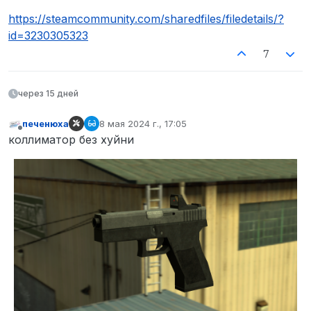
https://steamcommunity.com/sharedfiles/filedetails/?
id=3230305323
7
через 15 дней
печенюха
8 мая 2024 г., 17:05
отредактировано
Не в сети
коллиматор без хуйни