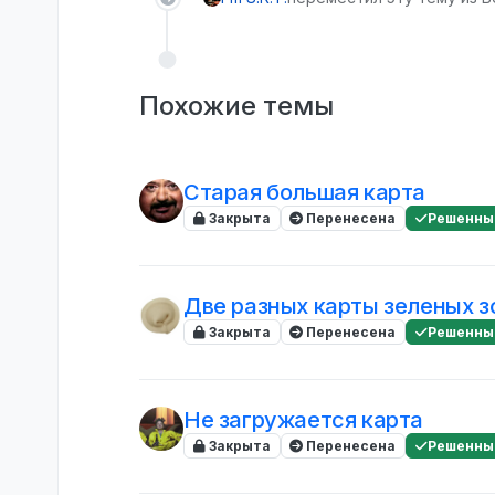
Похожие темы
Старая большая карта
Закрыта
Перенесена
Решенны
Две разных карты зеленых з
Закрыта
Перенесена
Решенны
Не загружается карта
Закрыта
Перенесена
Решенны