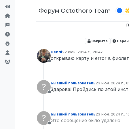
Перейти к содержимому
Форум Octothorp Team
Г
Закрыта
Перен
Dendi
22 июн. 2024 г., 20:47
отредактировано
открываю карту и error в фиоле
Не в сети
Бывший пользователь
23 июн. 2024 г., 0
?
отредактировано
Здарова! Пройдись по этой инс
Не в сети
Бывший пользователь
23 июн. 2024 г., 1
?
отредактировано
Это сообщение было удалено
Не в сети