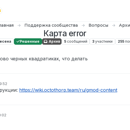
лавная
Поддержка сообщества
Вопросы
Арх
Карта error
есена
Решенные
Архив
5
сообщений
3
участники
255
по
тово черных квадратиках, что делать
9:52
трукции:
https://wiki.octothorp.team/ru/gmod-content
0:02