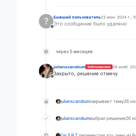
Бывший пользователь
23 июн. 2024 г., 1
?
отредактировано
Это сообщение было удалено
Не в сети
через 5 месяцев
julianscandium
26 нояб. 202
Заблокирован
отредактир
Закрыто, решение отмечу
Не в сети
julianscandium
закрывает тему
26 ноя
julianscandium
выбрал решение
26 но
I'm S.R.T.
переместил эту тему из В