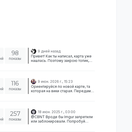
9 дней назад
98
Привет! Как ты написал, карта уже
ий
показы
нашлась. Поэтому закрою топик,
удачной игры!
9 июн. 2026 г., 15:23
116
Ориентируйся по новой карте, та
ий
показы
которая на вики старая. Передам
чтобы исправили.
18 июн. 2025 г., 03:00
257
@CBNT Вроде бы Imgur запретили
ий
показы
или заблокировали. Попробуй
установить VPN и зайти в игру. Если
поможет, отключай VPN и играй на