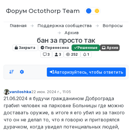
Перейти к содержимому
Форум Octothorp Team
Главная
Поддержка сообщества
Вопросы
Архив
бан за просто так
Закрыта
Перенесена
Решенные
Архив
3
3
252
1
Авторизуйтесь, чтобы ответить
vaniloshka
22 июн. 2024 г., 11:05
отредактировано
Не в сети
21.06.2024 я будучи гражданином Доброграда
грабил человек на парковке Больницы где можно
доставать оружие, в итоге я его убил из за такого
что он не делал то, что я говорю и притворялся
дурачком, когда увидел потенциальных людей,