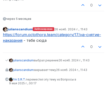
0
через 5 месяцев
julianscandium
26 нояб. 2024 г., 11:43
Заблокирован
отредактировано
Не в сети
https://forum.octothorp.team/category/17/на-снятие-
наказания
- тебе сюда
0
julianscandium
выбрал решение
26 нояб. 2024 г., 11:43
julianscandium
закрывает тему
26 нояб. 2024 г., 11:43
I'm S.R.T.
переместил эту тему из Вопросы в
9 мая 2025 г., 00:17