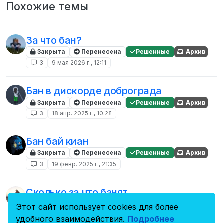
Похожие темы
За что бан?
Закрыта
Перенесена
Решенные
Архив
3
9 мая 2026 г., 12:11
Бан в дискорде доброграда
Закрыта
Перенесена
Решенные
Архив
3
18 апр. 2025 г., 10:28
Бан бай киан
Закрыта
Перенесена
Решенные
Архив
3
19 февр. 2025 г., 21:35
Сколько за что банят
Закрыта
Перенесена
Решенные
Архив
Этот сайт использует cookies для более
3
5 февр. 2025 г., 11:28
удобного взаимодействия.
Подробнее