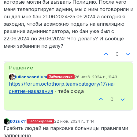
которые могли бы вызвать Полицию. После чего
меня телепортирует админ, мы с ним поговорили и
он дал мне бан 21.06.2024-25.06.2024 а сегодня я
заходил, чтобы возможно подать на аппеляцию
решение администратора, но бан уже был с
22.06.2024 по 26.06.2024! Что делать? И вообще
меня забанили по делу?
0
julianscandium
26 нояб. 2024 г., 11:43
Заблокирован
отредактировано
Не в сети
https://forum.octothorp.team/category/17/на-
снятие-наказания
- тебе сюда
0
k0zuk11
22 июн. 2024 г., 11:14
Заблокирован
отредактировано
Не в сети
Грабить людей на парковке больницы правилами
запрещено