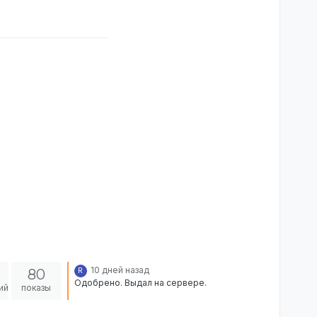
10 дней назад
80
R
Одобрено. Выдал на сервере.
ий
показы