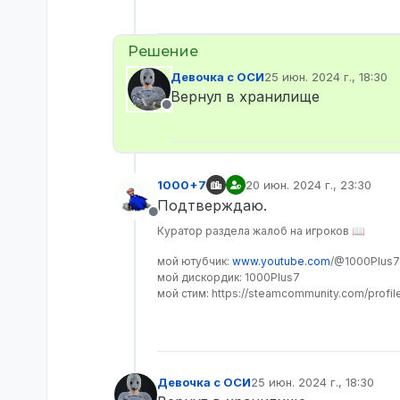
Девочка с ОСИ
25 июн. 2024 г., 18:30
отредактировано
Вернул в хранилище
Не в сети
1000+7
20 июн. 2024 г., 23:30
отредактировано
Подтверждаю.
Не в сети
Куратор раздела жалоб на игроков 📖
мой ютубчик:
www.youtube.com
/@1000Plus7
мой дискордик: 1000Plus7
мой стим: https://steamcommunity.com/profi
Девочка с ОСИ
25 июн. 2024 г., 18:30
отредактировано