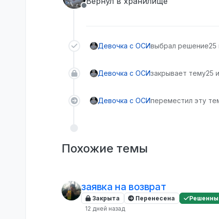
Вернул в хранилище
Не в сети
Девочка с ОСИ
выбрал решение
25 
Девочка с ОСИ
закрывает тему
25 и
Девочка с ОСИ
переместил эту тем
Похожие темы
заявка на возврат
Закрыта
Перенесена
Решенны
12 дней назад