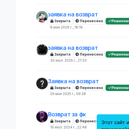
заявка на возврат
Закрыта
Перенесена
Решенны
8 мая 2026 г., 18:19
заявка на возврат
Закрыта
Перенесена
Решенны
30 июл. 2025 г., 21:33
Заявка на возврат
Закрыта
Перенесена
Решенны
29 мая 2025 г., 09:28
Возврат за фк
Закрыта
Перенесена
Решенны
Этот сайт и
16 июл. 2024 г., 22:48