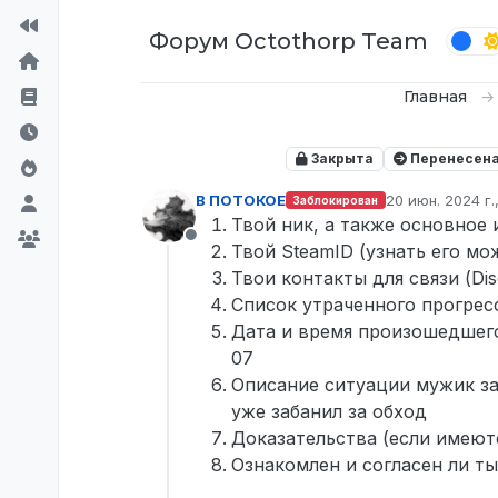
Перейти к содержимому
Форум Octothorp Team
Главная
Закрыта
Перенесен
В ПОТОКОЕ
20 июн. 2024 г.,
Заблокирован
отредактирова
Твой ник, а также основное 
Не в сети
Твой SteamID (узнать его мо
Твои контакты для связи (Di
Список утраченного прогрес
Дата и время произошедшего
07
Описание ситуации мужик заб
уже забанил за обход
Доказательства (если имеют
Ознакомлен и согласен ли ты