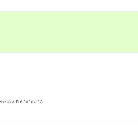
les/76561199148498147/