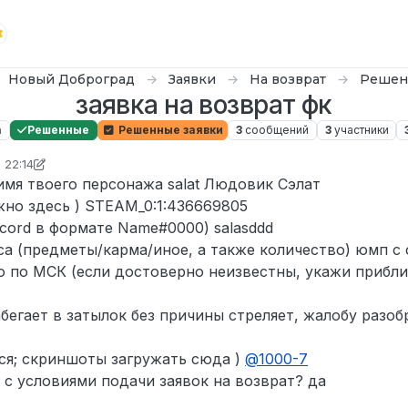
Новый Доброград
Заявки
На возврат
Решен
заявка на возврат фк
а
Решенные
Решенные заявки
3
сообщений
3
участники
 22:14
но В ПОТОКОЕ
имя твоего персонажа salat Людовик Сэлат
жно здесь ) STEAM_0:1:436669805
scord в формате Name#0000) salasddd
са (предметы/карма/иное, а также количество) юмп с
 по МСК (если достоверно неизвестны, укажи приблиз
егает в затылок без причины стреляет, жалобу разоб
ся; скриншоты загружать сюда )
@
1000-7
 с условиями подачи заявок на возврат? да