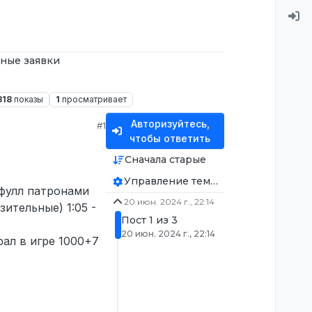
ные заявки
318
показы
1
просматривает
Авторизуйтесь,
#1
чтобы ответить
Сначала старые
Управление темой
 фулл патронами
20 июн. 2024 г., 22:14
ительные) 1:05 -
Пост 1 из 3
20 июн. 2024 г., 22:14
рал в игре 1000+7