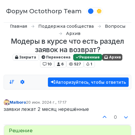
Перейти к содержимому
Форум Octothorp Team
Главная
Поддержка сообщества
Вопросы
Архив
Модеры в курсе что есть раздел
заявок на возврат?
Закрыта
Перенесена
Решенные
Архив
10
6
527
1
Авторизуйтесь, чтобы ответить
Malboro
20 июн. 2024 г., 17:17
отредактировано
Не в сети
заявки лежат 2 месяц нерешённые
0