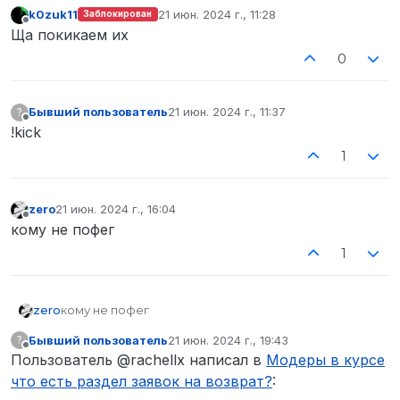
k0zuk11
21 июн. 2024 г., 11:28
Заблокирован
отредактировано
Не в сети
Ща покикаем их
0
Бывший пользователь
21 июн. 2024 г., 11:37
?
отредактировано
Не в сети
!kick ㅤㅤㅤㅤㅤㅤ
1
zero
21 июн. 2024 г., 16:04
отредактировано
Не в сети
кому не пофег
1
zero
кому не пофег
Бывший пользователь
21 июн. 2024 г., 19:43
?
отредактировано
Не в сети
Пользователь @rachellx написал в
Модеры в курсе
что есть раздел заявок на возврат?
: