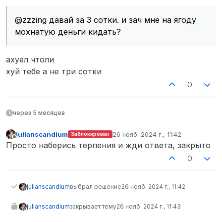
@zzzing давай за 3 сотки. и зач мне на ягоду
мохнатую деньги кидать?
ахуел чтоли
хуй тебе а не три сотки
0
через 5 месяцев
julianscandium
26 нояб. 2024 г., 11:42
Заблокирован
отредактировано
Не в сети
Просто наберись терпения и жди ответа, закрыто
0
julianscandium
выбрал решение
26 нояб. 2024 г., 11:42
julianscandium
закрывает тему
26 нояб. 2024 г., 11:43