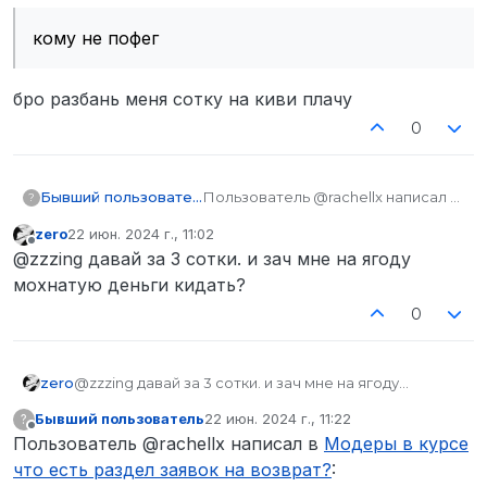
кому не пофег
бро разбань меня сотку на киви плачу
0
Пользователь @rachellx написал в
Бывший пользователь
?
Модеры в курсе что есть раздел
zero
22 июн. 2024 г., 11:02
заявок на возврат?
:
отредактировано
Не в сети
кому не пофег
@zzzing давай за 3 сотки. и зач мне на ягоду
мохнатую деньги кидать?
бро разбань меня сотку на киви
0
плачу
zero
@zzzing давай за 3 сотки. и зач мне на ягоду
мохнатую деньги кидать?
Бывший пользователь
22 июн. 2024 г., 11:22
?
отредактировано
Не в сети
Пользователь @rachellx написал в
Модеры в курсе
что есть раздел заявок на возврат?
: