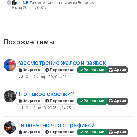
I'm S.R.T.
переместил эту тему из Вопросы в
9 мая 2025 г., 00:17
Похожие темы
Рассмотрение жалоб и заявок
Закрыта
Перенесена
Решенные
Архив
10
7 февр. 2026 г., 19:41
Что такое скрепки?
Закрыта
Перенесена
Решенные
Архив
10
3 нояб. 2025 г., 14:25
Не понятно что с графикой
Закрыта
Перенесена
Решенные
Архив