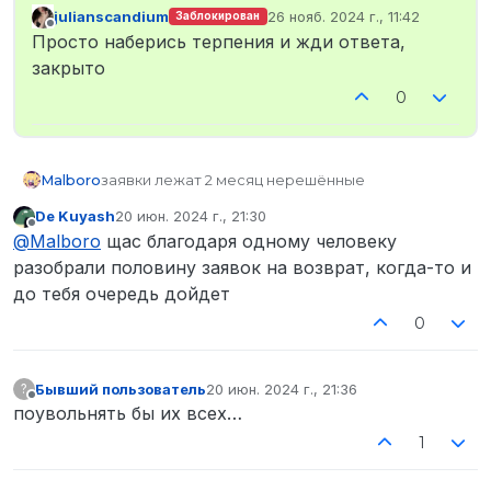
julianscandium
26 нояб. 2024 г., 11:42
Заблокирован
отредактировано
Не в сети
Просто наберись терпения и жди ответа,
закрыто
0
Malboro
заявки лежат 2 месяц нерешённые
De Kuyash
20 июн. 2024 г., 21:30
отредактировано
Не в сети
@
Malboro
щас благодаря одному человеку
разобрали половину заявок на возврат, когда-то и
до тебя очередь дойдет
0
Бывший пользователь
20 июн. 2024 г., 21:36
?
отредактировано
Не в сети
поувольнять бы их всех…
1