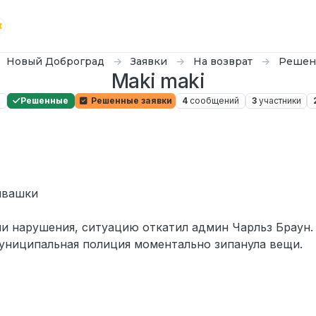
Новый Доброград
Заявки
На возврат
Решен
Maki maki
а
Решенные
Решенные заявки
4
сообщений
3
участники
рывашки
ли нарушения, ситуацию откатил админ Чарльз Браун.
 муниципальная полиция моментально зипанула вещи.