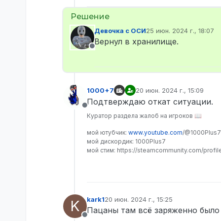
Девочка с ОСИ
25 июн. 2024 г., 18:07
отредактировано
Вернул в хранилище.
Не в сети
1000+7
20 июн. 2024 г., 15:09
отредактировано
Подтверждаю откат ситуации.
Не в сети
Куратор раздела жалоб на игроков 📖
мой ютубчик:
www.youtube.com
/@1000Plus7
мой дискордик: 1000Plus7
мой стим: https://steamcommunity.com/profi
kark1
20 июн. 2024 г., 15:25
K
отредактировано
Пацаны там всё заряженно было
Не в сети