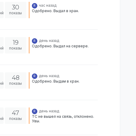
час назад
30
R
Одобрено. Выдал в хран.
ий
показы
день назад
19
R
Одобрено. Выдал на сервере.
ий
показы
день назад
48
R
Одобрено. Выдам в хран.
ий
показы
день назад
47
R
ТС не вышел на связь, отклонено.
ий
показы
Увы.