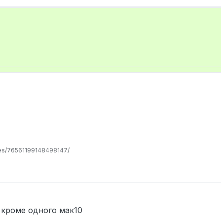
les/76561199148498147/
 кроме одного мак10