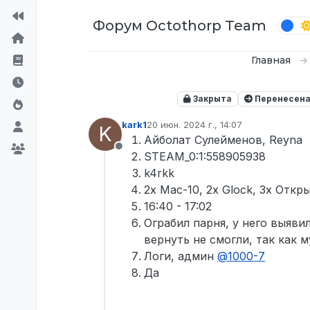
Перейти к содержимому
Форум Octothorp Team
Главная
Закрыта
Перенесен
kark1
20 июн. 2024 г., 14:07
K
отредактировано
Айболат Сулейменов, Reyna
Не в сети
STEAM_0:1:558905938
k4rkk
2x Mac-10, 2x Glock, 3x Отк
16:40 - 17:02
Ограбил парня, у него выяви
вернуть не смогли, так как
Логи, админ
@
1000-7
Да