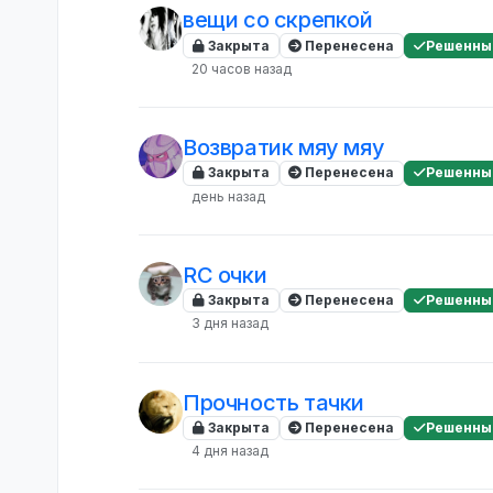
вещи со скрепкой
Закрыта
Перенесена
Решенны
20 часов назад
Возвратик мяу мяу
Закрыта
Перенесена
Решенны
день назад
RC очки
Закрыта
Перенесена
Решенны
3 дня назад
Прочность тачки
Закрыта
Перенесена
Решенны
4 дня назад