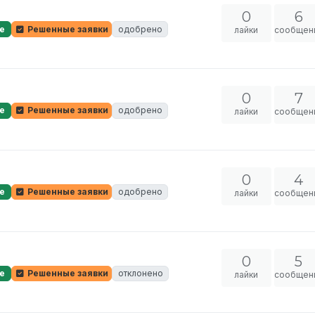
0
6
е
Решенные заявки
одобрено
лайки
сообщен
0
7
е
Решенные заявки
одобрено
лайки
сообщен
0
4
е
Решенные заявки
одобрено
лайки
сообщен
0
5
е
Решенные заявки
отклонено
лайки
сообщен