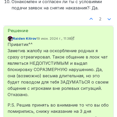
Ознакомлен и согласен ли ты с условиями
подачи заявок на снятие наказания?: Да.
2
Raiden Kitrov
19 июн. 2024 г., 11:38
отредактировано Raiden Kitrov
Не в сети
Приветик^^
Заметив жалобу на оскорбление родных я
сразу отреагировал. Такое общение в лоок чат
являеться НЕДОПУСТИМЫМ и выдал
блокировку СОРАЗМЕРНУЮ нарушению. Да,
она (возможно) весьма длительная, но это
будет поводом для тебя ЗАДУМАТЬСЯ о своем
общение с игроками вне ролевых ситуаций.
Отказано.
P.S. Решив принять во внимание то что вы обо
помирились, снижу наказание на 3 дня