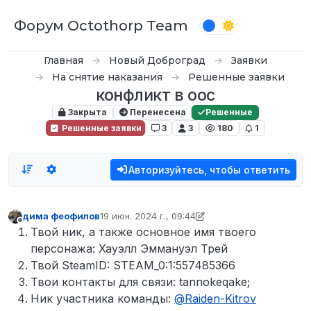
Перейти к содержимому
Форум Octothorp Team
Главная
Новый Доброград
Заявки
На снятие наказания
Решенные заявки
конфликт в оос
Закрыта
Перенесена
Решенные
Решенные заявки
3
3
180
1
Авторизуйтесь, чтобы ответить
дима феофилов
19 июн. 2024 г., 09:44
отредактировано дима феофилов
Не в сети
Твой ник, а также основное имя твоего
персонажа: Хауэлл Эммануэл Трей
Твой SteamID: STEAM_0:1:557485366
Твои контакты для связи: tannokeqake;
Ник участника команды:
@
Raiden-Kitrov