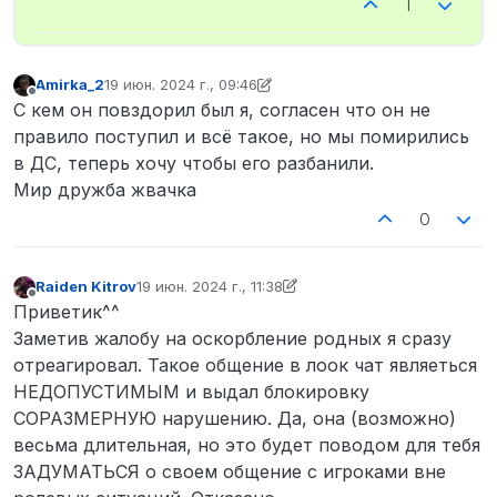
1
Amirka_2
19 июн. 2024 г., 09:46
отредактировано Amirka_2
Не в сети
С кем он повздорил был я, согласен что он не
правило поступил и всё такое, но мы помирились
в ДС, теперь хочу чтобы его разбанили.
Мир дружба жвачка
0
Raiden Kitrov
19 июн. 2024 г., 11:38
отредактировано Raiden Kitrov
Не в сети
Приветик^^
Заметив жалобу на оскорбление родных я сразу
отреагировал. Такое общение в лоок чат являеться
НЕДОПУСТИМЫМ и выдал блокировку
СОРАЗМЕРНУЮ нарушению. Да, она (возможно)
весьма длительная, но это будет поводом для тебя
ЗАДУМАТЬСЯ о своем общение с игроками вне