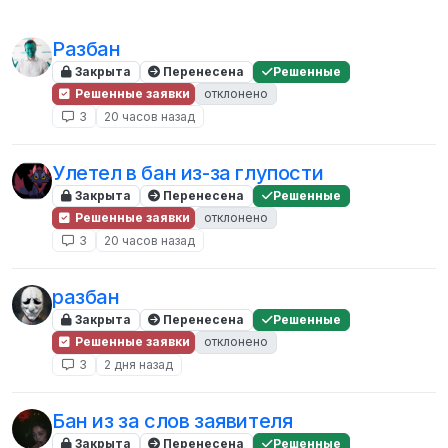
Разбан
Закрыта
Перенесена
Решенные
Решенные заявки
отклонено
3
20 часов назад
Улетел в бан из-за глупости
Закрыта
Перенесена
Решенные
Решенные заявки
отклонено
3
20 часов назад
разбан
Закрыта
Перенесена
Решенные
Решенные заявки
отклонено
3
2 дня назад
Бан из за слов заявителя
Закрыта
Перенесена
Решенные