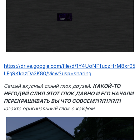
https://drive.google.com/file/d/1Y4UoNPfuczHrM8xr95
LFg9KkezDa3K80/view?usp=sharing
Самый вкусный синий глок друзей.
КАКОЙ-ТО
НЕГОДЯЙ СЛИЛ ЭТОТ ГЛОК ДАВНО И ЕГО НАЧАЛИ
ПЕРЕКРАШИВАТЬ ВЫ ЧТО СОВСЕМ?!?!?!?!?!?!
юзайте оригинальный глок с кайфом