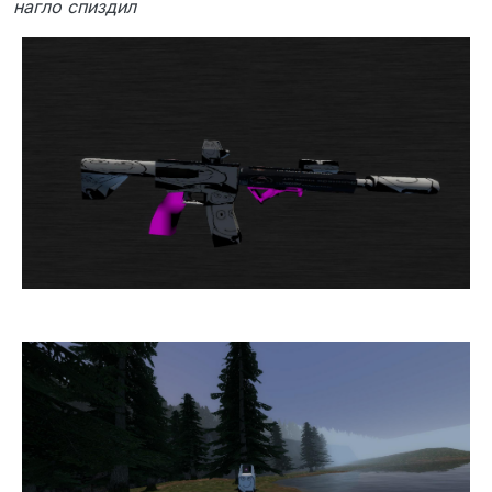
нагло спиздил