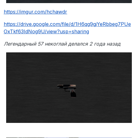
https://imgur.com/hchawdr
https://drive.google.com/file/d/1H6qg9gjYeRbbeg7PUe
OxTkf63IdNog9U/view?usp=sharing
Легендарный 57 некоглай делался 2 года назад