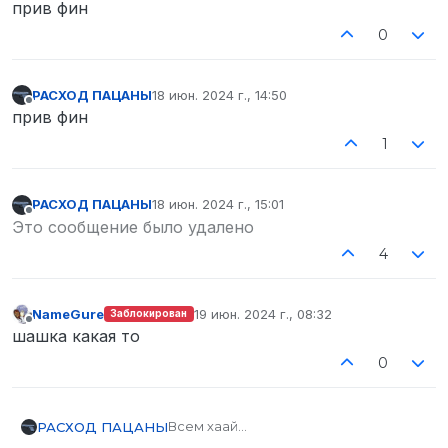
прив фин
0
РАСХОД ПАЦАНЫ
18 июн. 2024 г., 14:50
отредактировано
Не в сети
прив фин
1
РАСХОД ПАЦАНЫ
18 июн. 2024 г., 15:01
отредактировано
Не в сети
Это сообщение было удалено
4
NameGure
19 июн. 2024 г., 08:32
Заблокирован
отредактировано
Не в сети
шашка какая то
0
Всем хаай
РАСХОД ПАЦАНЫ
Для продолжения чтения моего