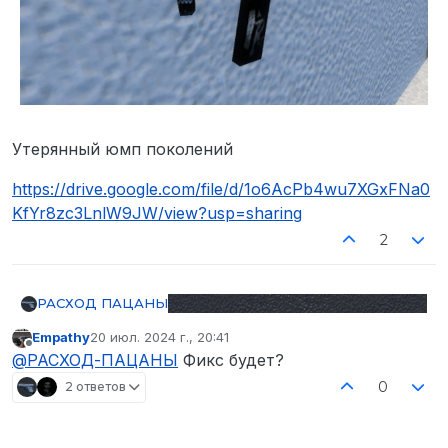
Утерянный юмп поколений
https://drive.google.com/file/d/1o6AcPb4wu7XGxFNa0
KfYr8zc3LnlW9JW/view?usp=sharing
2
РАСХОД ПАЦАНЫ
Empathy
20 июл. 2024 г., 20:41
отредактировано
Не в сети
@
РАСХОД-ПАЦАНЫ
Фикс будет?
0
2 ответов