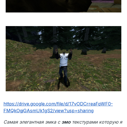
https://drive.google.com/file/d/17vODCrreaFqWF0-
FMQkOgjGAsmUk1gS2/view?usp=sharing
Самая элегантная эмка c
эмо
текстурами которую я