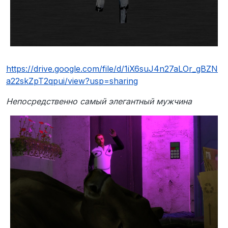
https://drive.google.com/file/d/1iX6suJ4n27aLOr_gBZN
a22skZpT2qpui/view?usp=sharing
Непосредственно самый элегантный мужчина