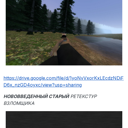
https://drive.google.com/file/d/1yoNvVxorKxLEcdzNDiF
D6x_nzGD4oyxc/view?usp=sharing
НОВОВВЕДЕННЫЙ СТАРЫЙ
РЕТЕКСТУР
ВЗЛОМЩИКА