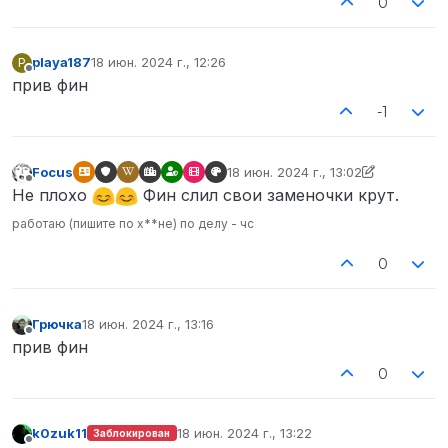
0
playa187
18 июн. 2024 г., 12:26
P
отредактировано
Не в сети
прив фин
-1
Focus
18 июн. 2024 г., 13:02
отредактировано Focus
Не в сети
Не плохо
Фин слил свои заменочки крут.
работаю (пишите по х**не) по делу - чс
0
Грючка
18 июн. 2024 г., 13:16
отредактировано
Не в сети
прив фин
0
k0zuk11
18 июн. 2024 г., 13:22
Заблокирован
отредактировано
Не в сети