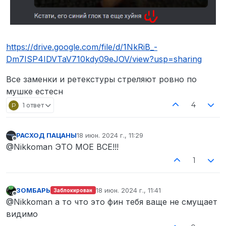
https://drive.google.com/file/d/1NkRiB_-
Dm7ISP4IDVTaV710kdy09eJOV/view?usp=sharing
Все заменки и ретекстуры стреляют ровно по
мушке естесн
4
P
1 ответ
РАСХОД ПАЦАНЫ
18 июн. 2024 г., 11:29
отредактировано
Не в сети
@Nikkoman ЭТО МОЕ ВСЕ!!!
1
ЗОМБАРЬ
18 июн. 2024 г., 11:41
Заблокирован
отредактировано
Не в сети
@Nikkoman а то что это фин тебя ваще не смущает
видимо