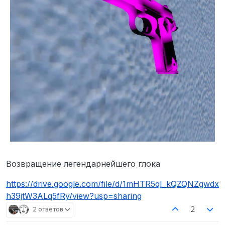
Возвращение легендарнейшего глока
https://drive.google.com/file/d/1mHTR5qI_kQZQNZgwdx
h39jtW3ALq5fRy/view?usp=sharing
2
2 ответов