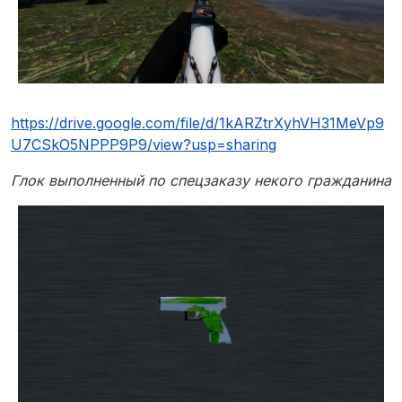
https://drive.google.com/file/d/1kARZtrXyhVH31MeVp9
U7CSkO5NPPP9P9/view?usp=sharing
Глок выполненный по спецзаказу некого гражданина