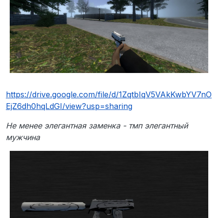
https://drive.google.com/file/d/1ZqtbIqV5VAkKwbYV7nO
EjZ6dh0hqLdGI/view?usp=sharing
Не менее элегантная заменка - тмп элегантный
мужчина