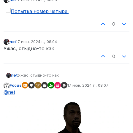
отредактировано
Не в сети
0
net
17 июн. 2024 г., 08:04
отредактировано
Не в сети
Ужас, стыдно-то как
0
net
Ужас, стыдно-то как
Focus
17 июн. 2024 г., 08:07
отредактировано
Не в сети
@
net