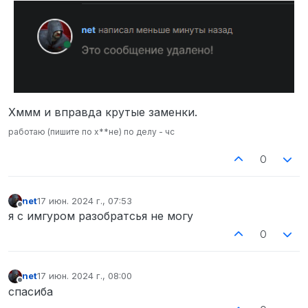
Хммм и вправда крутые заменки.
работаю (пишите по х**не) по делу - чс
0
net
17 июн. 2024 г., 07:53
отредактировано
Не в сети
я с имгуром разобратсья не могу
0
net
17 июн. 2024 г., 08:00
отредактировано
Не в сети
спасиба