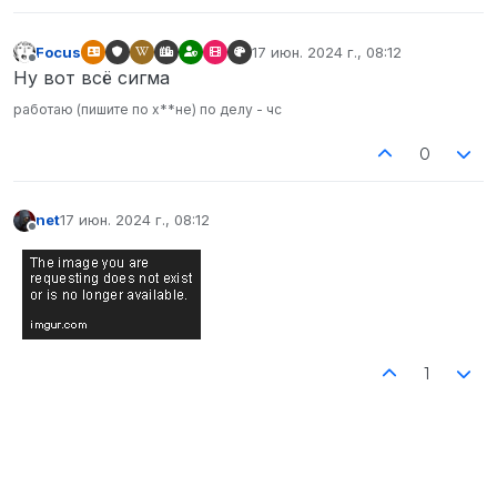
Focus
17 июн. 2024 г., 08:12
отредактировано
Не в сети
Ну вот всё сигма
работаю (пишите по х**не) по делу - чс
0
net
17 июн. 2024 г., 08:12
отредактировано
Не в сети
1