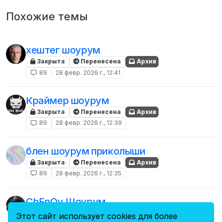
Похожие темы
хештег шоурум
Закрыта
Перенесена
Архив
89
28 февр. 2026 г., 12:41
Краймер шоурум
Закрыта
Перенесена
Архив
89
28 февр. 2026 г., 12:39
блен шоурум приколыши
Закрыта
Перенесена
Архив
89
28 февр. 2026 г., 12:35
ChEnOv Шоурум
Закрыта
Перенесена
Архив
Этот сайт использует cookies для более