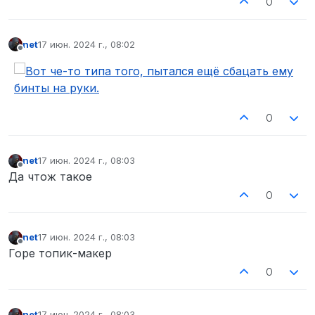
0
net
17 июн. 2024 г., 08:02
отредактировано
Не в сети
0
net
17 июн. 2024 г., 08:03
отредактировано
Не в сети
Да чтож такое
0
net
17 июн. 2024 г., 08:03
отредактировано
Не в сети
Горе топик-макер
0
net
17 июн. 2024 г., 08:03