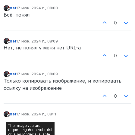
net
17 июн. 2024 г., 08:08
отредактировано
Не в сети
Всё, понял
0
net
17 июн. 2024 г., 08:09
отредактировано
Не в сети
Нет, не понял у меня нет URL-a
0
net
17 июн. 2024 г., 08:09
отредактировано
Не в сети
Только копировать изображение, и копировать
ссылку на изображение
0
net
17 июн. 2024 г., 08:11
отредактировано
Не в сети