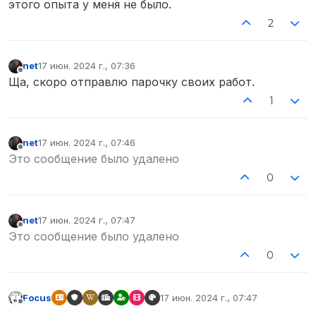
этого опыта у меня не было.
2
net
17 июн. 2024 г., 07:36
отредактировано
Не в сети
Ща, скоро отправлю парочку своих работ.
1
net
17 июн. 2024 г., 07:46
отредактировано
Не в сети
Это сообщение было удалено
0
net
17 июн. 2024 г., 07:47
отредактировано
Не в сети
Это сообщение было удалено
0
Focus
17 июн. 2024 г., 07:47
отредактировано
Не в сети