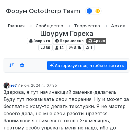
Перейти к содержимому
Форум Octothorp Team
Главная
Сообщество
Творчество
Архив
Шоурум Гореха
Закрыта
Перенесена
Архив
89
14
8.1k
1
Авторизуйтесь, чтобы ответить
net
17 июн. 2024 г., 07:35
отредактировано
Не в сети
Здарова, я тут начинающий заменка-делатель.
Буду тут показывать свои творения. Ну и может за
бесплатно кому-то делать текстурки. Я не мастер
своего дела, но мне свои работы нравятся.
Занимаюсь я этим всего около 3-х месяцев,
поэтому особо упрекать меня не надо, ибо до