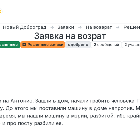
Новый Доброград
Заявки
На возврат
Решен
Заявка на возрат
ешенные
Решенные заявки
одобрено
2
сообщений
2
участ
 на Антонио. Зашли в дом, начали грабить человека. 
у. До этого мы поставили машину в доме напротив. 
з время, мы нашли машину в мэрии, разбитой, ибо кра
 и про посту разбили ее.