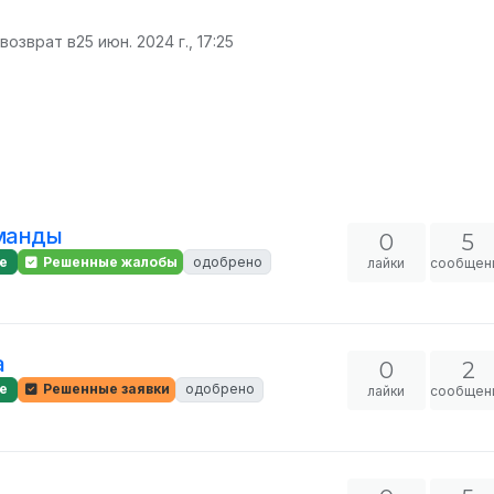
 возврат в
25 июн. 2024 г., 17:25
оманды
0
5
е
Решенные жалобы
одобрено
лайки
сообщен
а
0
2
е
Решенные заявки
одобрено
лайки
сообщен