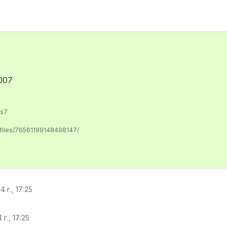
007
us7
ofiles/76561199148498147/
 г., 17:25
г., 17:25