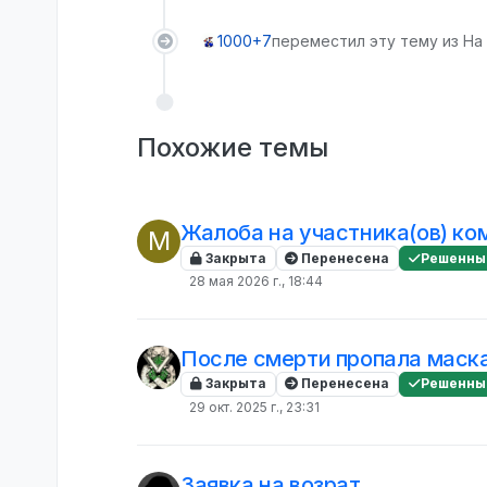
1000+7
переместил эту тему из На
Похожие темы
Жалоба на участника(ов) к
M
Закрыта
Перенесена
Решенны
28 мая 2026 г., 18:44
После смерти пропала маск
Закрыта
Перенесена
Решенны
29 окт. 2025 г., 23:31
Заявка на возрат