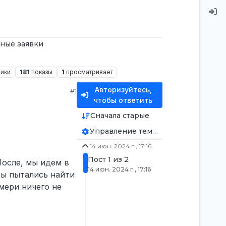
ные заявки
ники
181
показы
1
просматривает
Авторизуйтесь,
#1
чтобы ответить
Сначала старые
Управление темой
14 июн. 2024 г., 17:16
Пост 1 из 2
После, мы идем в
14 июн. 2024 г., 17:16
Мы пытались найти
ймери ничего не