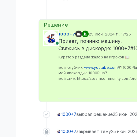
1000+7
25 июн. 2024 г., 17:25
отредактировано
Привет, починю машину.
В сети
Свяжись в дискорде: 1000+7#1
Куратор раздела жалоб на игроков 📖
мой ютубчик:
www.youtube.com
/@1000Pl
мой дискордик: 1000Plus7
мой стим: https://steamcommunity.com/pr
1000+7
выбрал решение
25 июн. 2024
1000+7
закрывает тему
25 июн. 2024 