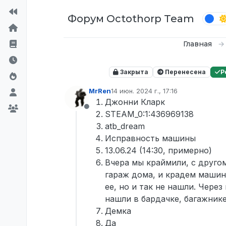
Перейти к содержимому
Форум Octothorp Team
Главная
Закрыта
Перенесена
Р
MrRen
14 июн. 2024 г., 17:16
отредактировано
Джонни Кларк
Не в сети
STEAM_0:1:436969138
atb_dream
Исправность машины
13.06.24 (14:30, примерно)
Вчера мы краймили, с другом
гараж дома, и крадем машин
ее, но и так не нашли. Чере
нашли в бардачке, багажнике
Демка
Да