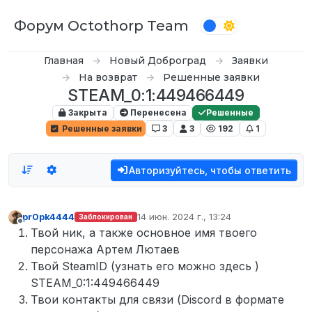
Перейти к содержимому
Форум Octothorp Team
Главная
Новый Доброград
Заявки
На возврат
Решенные заявки
STEAM_0:1:449466449
Закрыта
Перенесена
Решенные
Решенные заявки
3
3
192
1
Авторизуйтесь, чтобы ответить
pr0pk4444
14 июн. 2024 г., 13:24
Заблокирован
отредактировано
Не в сети
Твой ник, а также основное имя твоего
персонажа Артем Лютаев
Твой SteamID (узнать его можно здесь )
STEAM_0:1:449466449
Твои контакты для связи (Discord в формате