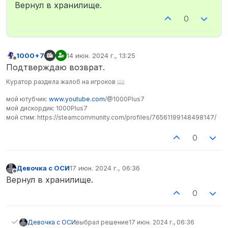
Не в сети
Вернул в хранилище.
0
1000+7
14 июн. 2024 г., 13:25
отредактировано
Не в сети
Подтверждаю возврат.
Куратор раздела жалоб на игроков 📖
мой ютубчик:
www.youtube.com
/@1000Plus7
мой дискордик: 1000Plus7
мой стим: https://steamcommunity.com/profiles/76561199148498147/
0
Девочка с ОСИ
17 июн. 2024 г., 06:36
отредактировано
Не в сети
Вернул в хранилище.
0
Девочка с ОСИ
выбрал решение
17 июн. 2024 г., 06:36