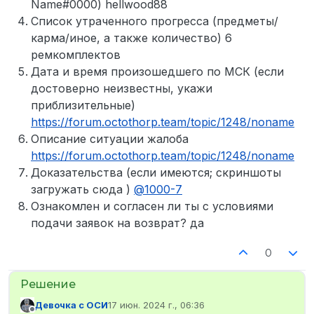
Name#0000) hellwood88
Список утраченного прогресса (предметы/
карма/иное, а также количество) 6
ремкомплектов
Дата и время произошедшего по МСК (если
достоверно неизвестны, укажи
приблизительные)
https://forum.octothorp.team/topic/1248/noname
Описание ситуации жалоба
https://forum.octothorp.team/topic/1248/noname
Доказательства (если имеются; скриншоты
загружать сюда )
@
1000-7
Ознакомлен и согласен ли ты с условиями
подачи заявок на возврат? да
0
Девочка с ОСИ
17 июн. 2024 г., 06:36
отредактировано