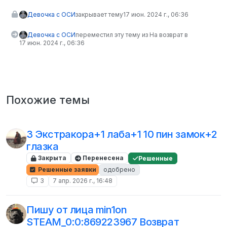
Девочка с ОСИ
закрывает тему
17 июн. 2024 г., 06:36
Девочка с ОСИ
переместил эту тему из На возврат в
17 июн. 2024 г., 06:36
Похожие темы
3 Экстракора+1 лаба+1 10 пин замок+2
глазка
Закрыта
Перенесена
Решенные
Решенные заявки
одобрено
3
7 апр. 2026 г., 16:48
Пишу от лица min1on
STEAM_0:0:869223967 Возврат