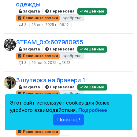
одежды
Закрыта
Перенесена
Решенные
Решенные заявки
одобрено
3
13 дек. 2025 г., 06:12
STEAM_0:0:607980955
Закрыта
Перенесена
Решенные
Решенные заявки
одобрено
3
16 нояб. 2025 г., 18:12
3 шутерка на бравери 1
Закрыта
Перенесена
Решенные
Решенные заявки
одобрено
3
29 апр. 2025 г., 16:19
Этот сайт использует cookies для более
удобного взаимодействия.
Подробнее
STEAM_0:1:640133431
Понятно!
Закрыта
Перенесена
Решенные
Решенные заявки