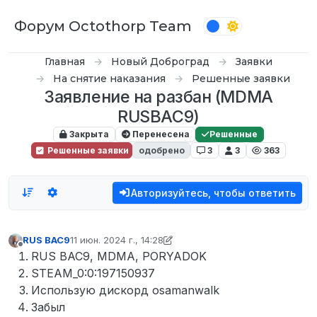
Перейти к содержимому
Форум Octothorp Team
Главная
Новый Доброград
Заявки
На снятие наказания
Решенные заявки
Заявление на разбан (MDMA
RUSBAC9)
Закрыта
Перенесена
Решенные
Решенные заявки
одобрено
3
3
363
Авторизуйтесь, чтобы ответить
RUS BAC9
11 июн. 2024 г., 14:28
отредактировано VONDIK
Не в сети
RUS BAC9, MDMA, PORYADOK
STEAM_0:0:197150937
Использую дискорд osamanwalk
Забыл