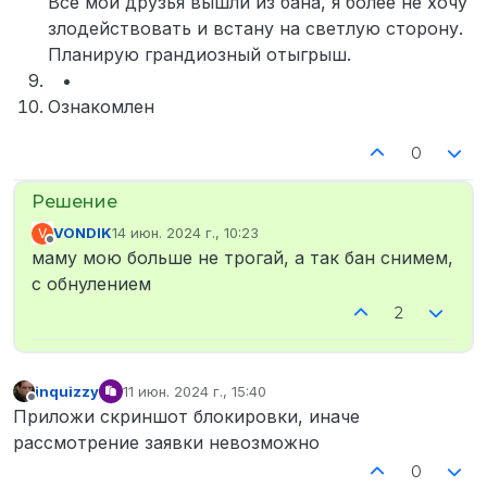
Все мои друзья вышли из бана, я более не хочу
злодействовать и встану на светлую сторону.
Планирую грандиозный отыгрыш.
Ознакомлен
0
VONDIK
14 июн. 2024 г., 10:23
V
отредактировано
Не в сети
маму мою больше не трогай, а так бан снимем,
с обнулением
2
inquizzy
11 июн. 2024 г., 15:40
отредактировано
Не в сети
Приложи скриншот блокировки, иначе
рассмотрение заявки невозможно
0