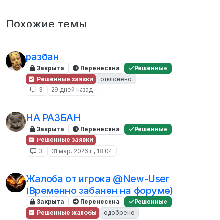
Похожие темы
разбан
Закрыта
Перенесена
Решенные
Решенные заявки
отклонено
3
29 дней назад
НА РАЗБАН
Закрыта
Перенесена
Решенные
Решенные заявки
3
31 мар. 2026 г., 18:04
Жалоба от игрока @New-User
(Временно забанен на форуме)
Закрыта
Перенесена
Решенные
Решенные жалобы
одобрено