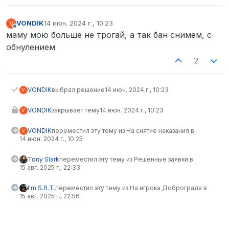
VONDIK
14 июн. 2024 г., 10:23
V
отредактировано
Не в сети
маму мою больше не трогай, а так бан снимем, с
обнулением
2
VONDIK
выбрал решение
14 июн. 2024 г., 10:23
V
VONDIK
закрывает тему
14 июн. 2024 г., 10:23
V
VONDIK
переместил эту тему из На снятие наказания в
V
14 июн. 2024 г., 10:25
Tony Slark
переместил эту тему из Решенные заявки в
15 авг. 2025 г., 22:33
I'm S.R.T.
переместил эту тему из На игрока Доброграда в
15 авг. 2025 г., 22:56