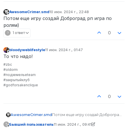
AwesomeCrimer.smd
10 июн. 2024 г., 22:48
отредактировано
Не в сети
Потом еще игру создай Доброград рп игра по
ролям)
0
?
1 ответ
bloodyweblifestyle
11 июн. 2024 г., 01:47
отредактировано
Не в сети
То что надо!
#zbc
#oldorm
#подземельеteam
#закрытыйклуб
#godforsakenclique
0
AwesomeCrimer.smd
Потом еще игру создай Доброград
рп игра по ролям)
Бывший пользователь
11 июн. 2024 г., 09:41
?
отредактировано Бывший пользовател