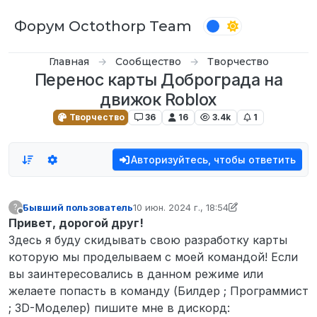
Перейти к содержимому
Форум Octothorp Team
Главная
Сообщество
Творчество
Перенос карты Доброграда на
движок Roblox
Творчество
36
16
3.4k
1
Авторизуйтесь, чтобы ответить
Бывший пользователь
10 июн. 2024 г., 18:54
?
отредактировано Бывший пользовател
Не в сети
Привет, дорогой друг!
Здесь я буду скидывать свою разработку карты
которую мы проделываем с моей командой! Если
вы заинтересовались в данном режиме или
желаете попасть в команду (Билдер ; Программист
; 3D-Моделер) пишите мне в дискорд: