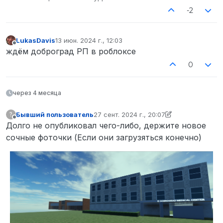
-2
LukasDavis
13 июн. 2024 г., 12:03
отредактировано
Не в сети
ждём доброград РП в роблоксе
0
через 4 месяца
Бывший пользователь
27 сент. 2024 г., 20:07
?
отредактировано Бывший пользовател
Не в сети
Долго не опубликовал чего-либо, держите новое
сочные фоточки (Если они загрузяться конечно)