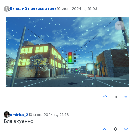
Бывший пользователь
10 июн. 2024 г., 19:03
?
отредактировано
Не в сети
6
Amirka_2
10 июн. 2024 г., 21:46
отредактировано
Не в сети
Бля ахуенно
0