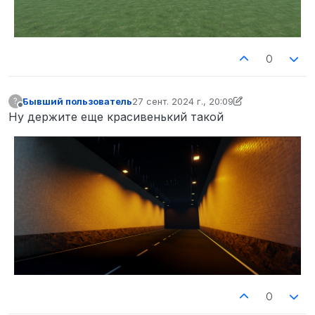
0
Бывший пользователь
27 сент. 2024 г., 20:09
?
отредактировано Бывший пользовател
Не в сети
Ну держите еще красивенький такой
0