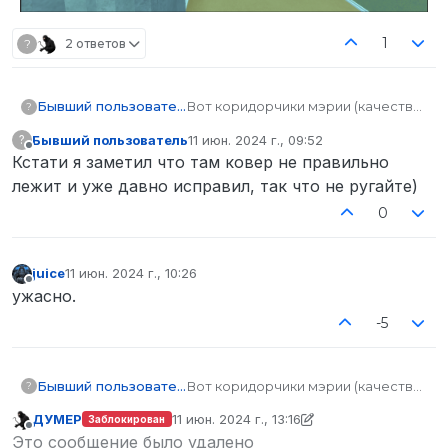
1
?
2 ответов
Бывший пользователь
Вот коридорчики мэрии (качество
?
фото было понижено, или же ноут
Бывший пользователь
11 июн. 2024 г., 09:52
?
взорвётся)
отредактировано
Не в сети
Кстати я заметил что там ковер не правильно
лежит и уже давно исправил, так что не ругайте)
0
juice
11 июн. 2024 г., 10:26
отредактировано
Не в сети
ужасно.
-5
Бывший пользователь
Вот коридорчики мэрии (качество
?
фото было понижено, или же ноут
ДУМЕР
11 июн. 2024 г., 13:16
Заблокирован
взорвётся)
отредактировано ДУМЕР
6 нояб. 2024 г., 1
Не в сети
Это сообщение было удалено