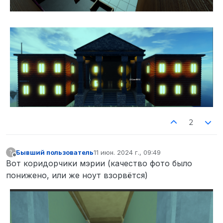
2
Бывший пользователь
11 июн. 2024 г., 09:49
?
отредактировано
Не в сети
Вот коридорчики мэрии (качество фото было
понижено, или же ноут взорвётся)