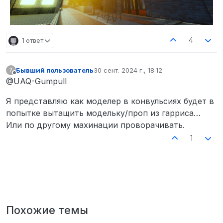
4
1 ответ
Бывший пользователь
30 сент. 2024 г., 18:12
?
отредактировано
Не в сети
@UAQ-Gumpull
Я представляю как моделер в конвульсиях будет в
попытке вытащить модельку/проп из гарриса…
Или по другому махинации проворачивать.
1
Похожие темы