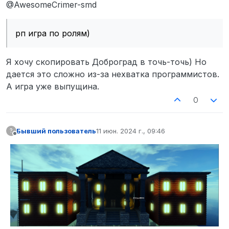
Не в сети
@AwesomeCrimer-smd
рп игра по ролям)
Я хочу скопировать Доброград в точь-точь) Но
дается это сложно из-за нехватка программистов.
А игра уже выпущина.
0
Бывший пользователь
11 июн. 2024 г., 09:46
?
отредактировано
Не в сети