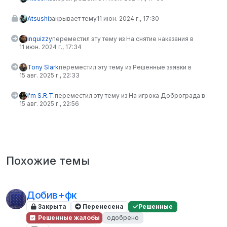
Atsushi
закрывает тему
11 июн. 2024 г., 17:30
inquizzy
переместил эту тему из На снятие наказания в
11 июн. 2024 г., 17:34
Tony Slark
переместил эту тему из Решенные заявки в
15 авг. 2025 г., 22:33
I'm S.R.T.
переместил эту тему из На игрока Доброграда в
15 авг. 2025 г., 22:56
Похожие темы
Добив+фк
Закрыта
Перенесена
Решенные
Решенные жалобы
одобрено