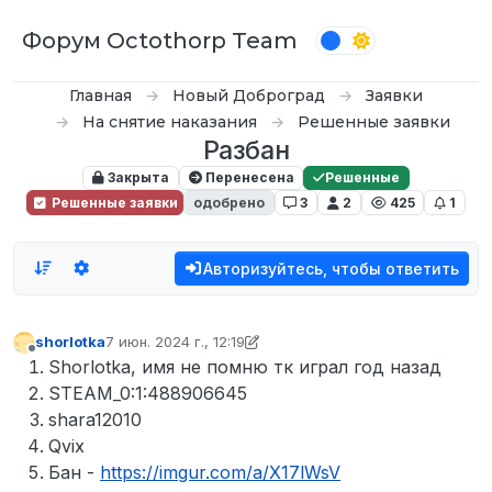
Перейти к содержимому
Форум Octothorp Team
Главная
Новый Доброград
Заявки
На снятие наказания
Решенные заявки
Разбан
Закрыта
Перенесена
Решенные
Решенные заявки
одобрено
3
2
425
1
Авторизуйтесь, чтобы ответить
shorlotka
7 июн. 2024 г., 12:19
отредактировано shorlotka
6 июл. 2024 г., 12:24
Не в сети
Shorlotka, имя не помню тк играл год назад
STEAM_0:1:488906645
shara12010
Qvix
Бан -
https://imgur.com/a/X17lWsV