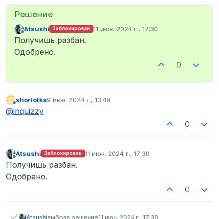
Atsushi
11 июн. 2024 г., 17:30
Заблокирован
отредактировано
Не в сети
Получишь разбан.
Одобрено.
0
shorlotka
9 июн. 2024 г., 13:49
отредактировано
Не в сети
@
inquizzy
0
Atsushi
11 июн. 2024 г., 17:30
Заблокирован
отредактировано
Не в сети
Получишь разбан.
Одобрено.
0
Atsushi
выбрал решение
11 июн. 2024 г., 17:30