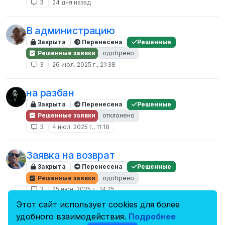
3
24 дня назад
В администрацию
Закрыта
Перенесена
Решенные
Решенные заявки
одобрено
3
26 июл. 2025 г., 21:38
на разбан
Закрыта
Перенесена
Решенные
Решенные заявки
отклонено
3
4 июл. 2025 г., 11:18
Заявка на возврат
Закрыта
Перенесена
Решенные
Решенные заявки
одобрено
3
25 июн. 2025 г., 14:25
Этот сайт использует cookies для более
удобного взаимодействия.
Подробнее
Заявка на разбан, бешеный