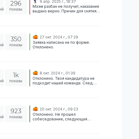
9 апр. 2025 г., 18:37
296
Мээм разбан не получит, наказание
ий
показы
выдано верно. Причин для снятия/
снижения сроков бана нету.
27 окт. 2024 г., 07:29
350
Заявка написана не по форме.
ий
показы
Отклонено.
8 окт. 2024 г., 01:39
1k
Отклонено. Твоя кандидатура не
ий
показы
подходит нашей команде. След.
заявку ты сможешь написать
минимум через 2 месяца.
20 окт. 2024 г., 09:23
923
Отклонено. Не прошел
ий
показы
собеседование, следующая
попытка через 1 месяц.