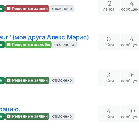
-2
4
е
Решенные заявки
отклонено
лайки
сообщен
leur" (мое друга Алекс Мэрис)
0
4
е
Решенные жалобы
отклонено
лайки
сообщен
3
16
е
Решенные заявки
отклонено
лайки
сообщен
трацию.
4
10
е
Решенные заявки
отклонено
лайки
сообщен