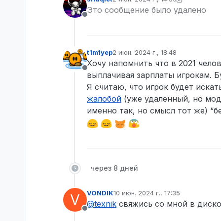
отредактировано shuqiet
6 февр. 
Это сообщение было удалено
Не в сети
t1m1yep
2 июн. 2024 г., 18:48
отредактировано
Хочу напомнить что в 2021 чело
Не в сети
выплачивая зарплаты игрокам. Б
Я считаю, что игрок будет иска
жалобой
(уже удаленный, но мод
именно так, но смысл тот же) “б
через 8 дней
VONDIK
10 июн. 2024 г., 17:35
V
отредактировано
@
texnik
свяжись со мной в диско
Не в сети