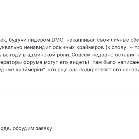
2024 г., 14:56
век, будучи лидером DMC, накапливал свои личные сб
уквально ненавидит обычных краймеров (к слову, ~ п
ть выгоду в админской роли. Совсем недавно оставил
ераторы форума могут его видеть), там было написано
едные краймерки”, что еще раз подкрепляет его ненав
рде, обсудим заявку