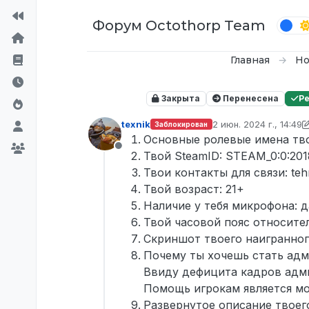
Перейти к содержимому
Форум Octothorp Team
Главная
Но
Закрыта
Перенесена
Р
texnik
2 июн. 2024 г., 14:49
Заблокирован
отредактировано Tek
Основные ролевые имена тв
Не в сети
Твой SteamID: STEAM_0:0:20
Твои контакты для связи: teh
Твой возраст: 21+
Наличие у тебя микрофона: д
Твой часовой пояс относит
Скриншот твоего наигранног
Почему ты хочешь стать ад
Ввиду дефицита кадров адми
Помощь игрокам является мо
Развернутое описание твоег