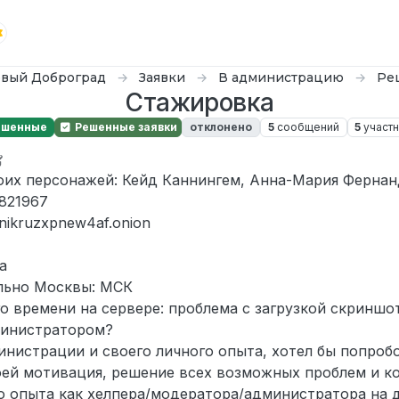
вый Доброград
Заявки
В администрацию
Ре
Стажировка
ешенные
Решенные заявки
отклонено
5
сообщений
5
участ
oy
оих персонажей: Кейд Каннингем, Анна-Мария Фернан
1821967
nikruzxpnew4af.onion
а
ельно Москвы: МСК
о времени на сервере: проблема с загрузкой скриншот
министратором?
нистрации и своего личного опыта, хотел бы попробо
ей мотивация, решение всех возможных проблем и к
о опыта как хелпера/модератора/администратора на д