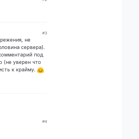
#3
ережения, не
оловина сервера).
 комментарий под
 (не уверен что
исть к крайму.
#4