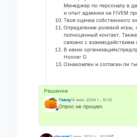
Менеджер по персоналу в де
и опыт админки на FIVEM пр
Твоя оценка собственного зна
Определение ролевой игры, 
полноценный контакт. Также
связано с взаимодействием с
В каких организациях/предп
Hoover G
Ознакомлен и согласен ли т
Tekoy
14 июн. 2024 г., 10:25
отредактировано
Опрос не прошел.
Не в сети
shuqiet
2 июн. 2024 г., 14:53