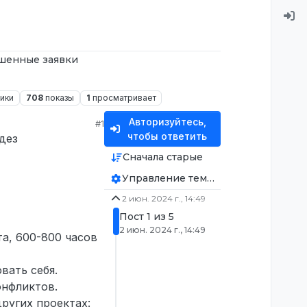
шенные заявки
ники
708
показы
1
просматривает
Авторизуйтесь,
#1
чтобы ответить
дез
Сначала старые
Управление темой
2 июн. 2024 г., 14:49
Пост 1 из 5
2 июн. 2024 г., 14:49
а, 600-800 часов
вать себя.
онфликтов.
ругих проектах: