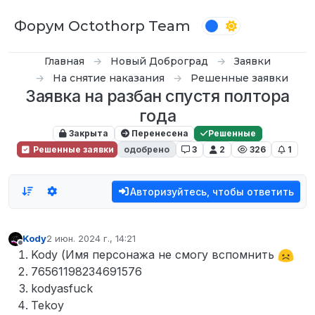
Перейти к содержимому
Форум Octothorp Team
Главная
Новый Доброград
Заявки
На снятие наказания
Решенные заявки
Заявка на разбан спустя полтора
года
Закрыта
Перенесена
Решенные
Решенные заявки
одобрено
3
2
326
1
Авторизуйтесь, чтобы ответить
Kody
2 июн. 2024 г., 14:21
отредактировано
Не в сети
Kody (Имя персонажа не смогу вспомнить
76561198234691576
kodyasfuck
Tekoy