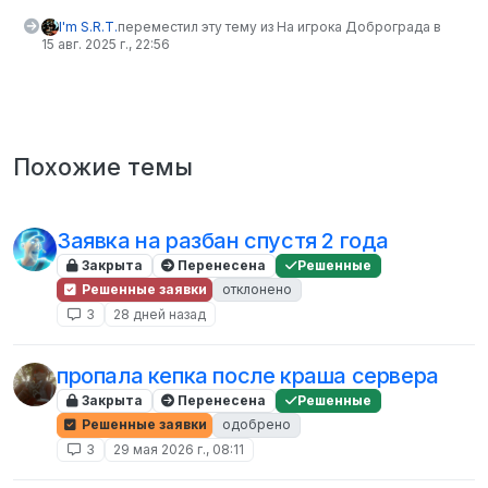
I'm S.R.T.
переместил эту тему из На игрока Доброграда в
15 авг. 2025 г., 22:56
Похожие темы
Заявка на разбан спустя 2 года
Закрыта
Перенесена
Решенные
Решенные заявки
отклонено
3
28 дней назад
пропала кепка после краша сервера
Закрыта
Перенесена
Решенные
Решенные заявки
одобрено
3
29 мая 2026 г., 08:11