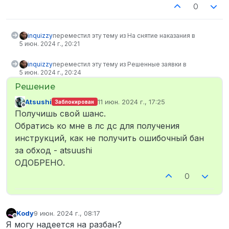
0
inquizzy
переместил эту тему из На снятие наказания в
5 июн. 2024 г., 20:21
inquizzy
переместил эту тему из Решенные заявки в
5 июн. 2024 г., 20:24
Atsushi
11 июн. 2024 г., 17:25
Заблокирован
отредактировано
Не в сети
Получишь свой шанс.
Обратись ко мне в лс дс для получения
инструкций, как не получить ошибочный бан
за обход - atsuushi
ОДОБРЕНО.
0
Kody
9 июн. 2024 г., 08:17
отредактировано
Не в сети
Я могу надеется на разбан?