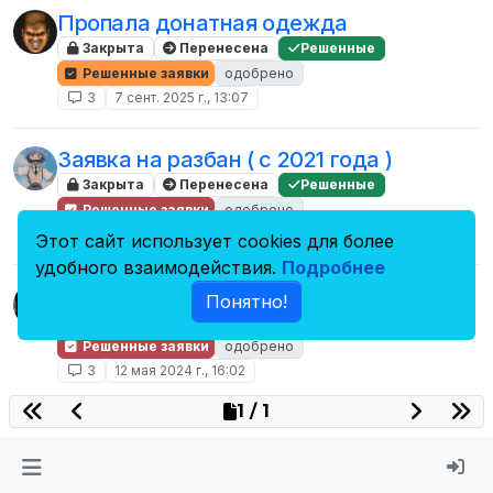
Пропала донатная одежда
Закрыта
Перенесена
Решенные
Решенные заявки
одобрено
3
7 сент. 2025 г., 13:07
Заявка на разбан ( с 2021 года )
Закрыта
Перенесена
Решенные
Решенные заявки
одобрено
3
6 апр. 2025 г., 15:06
Этот сайт использует cookies для более
удобного взаимодействия.
Подробнее
разбан спустя 3 года
Понятно!
Закрыта
Перенесена
Решенные
Решенные заявки
одобрено
3
12 мая 2024 г., 16:02
1 / 1