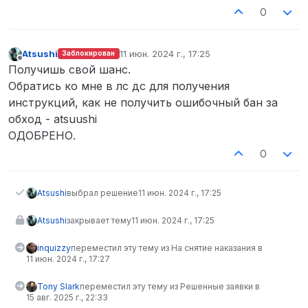
0
Atsushi
11 июн. 2024 г., 17:25
Заблокирован
отредактировано
Не в сети
Получишь свой шанс.
Обратись ко мне в лс дс для получения
инструкций, как не получить ошибочный бан за
обход - atsuushi
ОДОБРЕНО.
0
Atsushi
выбрал решение
11 июн. 2024 г., 17:25
Atsushi
закрывает тему
11 июн. 2024 г., 17:25
inquizzy
переместил эту тему из На снятие наказания в
11 июн. 2024 г., 17:27
Tony Slark
переместил эту тему из Решенные заявки в
15 авг. 2025 г., 22:33