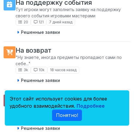
На поддержку события
Тут игроки могут заполнить заявку на поддержку
своего события игровыми мастерами
20
121
7 дней назад
Решенные заявки
На возврат
"Ну знаете, иногда предметы пропадают сами по
себе..."
3k
10k
18 часов назад
Решенные заявки
На снятие наказания
Этот сайт использует cookies для более
“Иногда бывает, что ты совершаешь ошибку в жизни
удобного взаимодействия.
Подробнее
и нарушаешь правила сервера.”
Понятно!
3k
10k
час назад
Решенные заявки