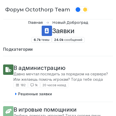
Перейти к содержимому
Форум Octothorp Team
Главная
Новый Доброград
Заявки
6.7k
темы
24.0k
сообщений
Подкатегории
В администрацию
Давно мечтал последить за порядком на сервере?
Или желаешь помочь игрокам? Тогда тебе сюда
182
1k
20 часов назад
Решенные заявки
В игровые помощники
Любишь помогать игрокам? Тогда скорее пиши