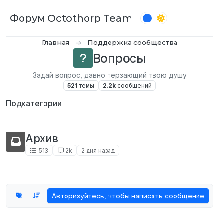
Перейти к содержимому
Форум Octothorp Team
Главная
Поддержка сообщества
Вопросы
Задай вопрос, давно терзающий твою душу
521
темы
2.2k
сообщений
Подкатегории
Архив
513
2k
2 дня назад
Авторизуйтесь, чтобы написать сообщение